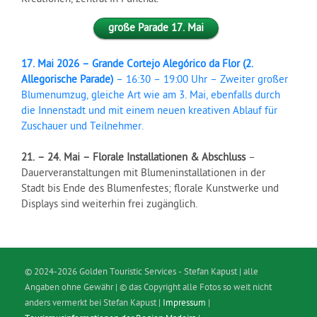
große Parade 17. Mai
17. Mai 2026 – Grande Cortejo Alegórico da Flor (2.
Allegorische Parade)
– 16:30 – 19:00 Uhr – Zweiter großer
Blumenumzug, gleiche Art wie am 3. Mai, ebenfalls durch
die Innenstadt und mit einem neuen kreativen Ablauf für
Zuschauer und Teilnehmer.
21. – 24. Mai – Florale Installationen & Abschluss
–
Dauerveranstaltungen mit Blumeninstallationen in der
Stadt bis Ende des Blumenfestes; florale Kunstwerke und
Displays sind weiterhin frei zugänglich.
© 2024-2026 Golden Touristic Services - Stefan Kapust | alle
Angaben ohne Gewähr | © das Copyright alle Fotos so weit nicht
anders vermerkt bei Stefan Kapust |
Impressum
|