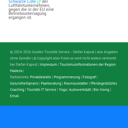
Schwarze Liste
der
Luftfahrtunternehmen,
gegen die in der EU eine
Betriebsuntersagung
ergangen ist.
© 2024-2026 Golden Touristik Service - Stefan Kapust | alle Angaben
ohne Gewähr | © Copyright aller Fotos so weit nicht anders vermerkt
bei Stefan Kapust |
Impressum
|
Tourismusinformationen der Region
Madeira
|
Partnerlinks:
Privatdetektiv
|
Programmierung
|
Fotograf
|
Gesundheitspraxis
|
Paarberatung
|
Raumausstatter
|
Pferdegestütztes
Coaching
|
Touristik IT Service
|
Yoga
|
Autowerkstatt
|
Bio-Honig
|
Email