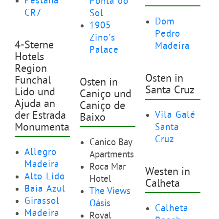
Pestana
Ponta do
CR7
Sol
Dom
1905
Pedro
Zino's
4-Sterne
Madeira
Palace
Hotels
Region
Osten in
Funchal
Osten in
Santa Cruz
Lido und
Caniço und
Ajuda an
Caniço de
der Estrada
Vila Galé
Baixo
Monumental
Santa
Cruz
Canico Bay
Allegro
Apartments
Madeira
Roca Mar
Westen in
Alto Lido
Hotel
Calheta
Baía Azul
The Views
Girassol
Oásis
Calheta
Madeira
Royal