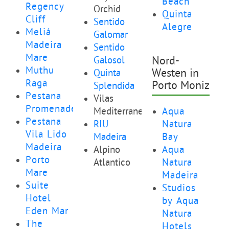
Beach
Regency
Orchid
Quinta
Cliff
Sentido
Alegre
Meliá
Galomar
Madeira
Sentido
Mare
Galosol
Nord-
Muthu
Westen in
Quinta
Raga
Porto Moniz
Splendida
Pestana
Vilas
Promenade
Mediterraneo
Aqua
Pestana
RIU
Natura
Vila Lido
Madeira
Bay
Madeira
Alpino
Aqua
Porto
Atlantico
Natura
Mare
Madeira
Suite
Studios
Hotel
by Aqua
Eden Mar
Natura
The
Hotels